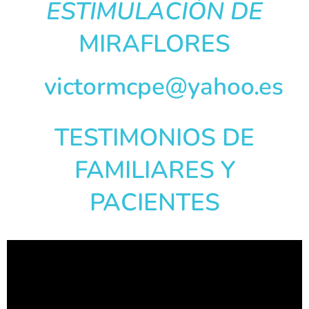
ESTIMULACIÓN
DE
MIRAFLORES
victormcpe@yahoo.es
TESTIMONIOS DE
FAMILIARES Y
PACIENTES